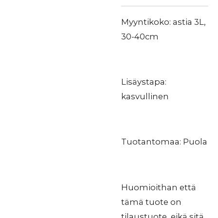
Myyntikoko: astia 3L,
30-40cm
Lisäystapa:
kasvullinen
Tuotantomaa: Puola
Huomioithan että
tämä tuote on
tilaustuote, eikä sitä