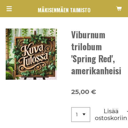
Siirry
MÄKISENMÄEN TAIMISTO
pääsisältöön
Viburnum
trilobum
'Spring Red',
amerikanheisi
25,00 €
Lisää
ostoskoriin