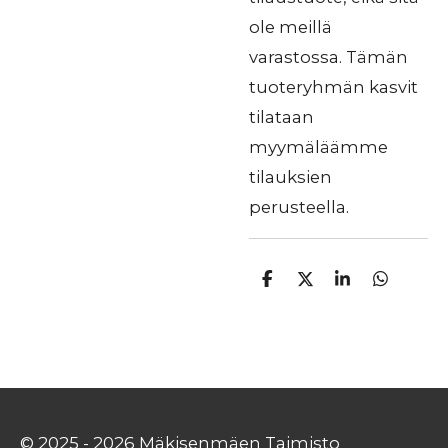
ole meillä
varastossa. Tämän
tuoteryhmän kasvit
tilataan
myymäläämme
tilauksien
perusteella.
J
J
J
J
a
a
a
a
a
a
a
a
© 2025 - 2026 Mäkisenmäen Taimisto