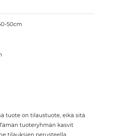
 30-50cm
n
 tuote on tilaustuote, eikä sitä
. Tämän tuoteryhmän kasvit
 tilauksien perusteella.