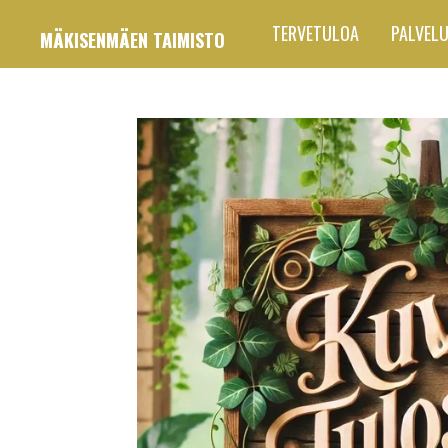
Siirry
TERVETULOA
PALVEL
MÄKISENMÄEN TAIMISTO
pääsisältöön