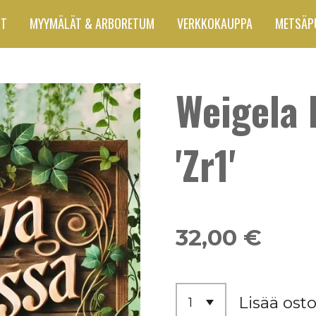
UT
MYYMÄLÄT & ARBORETUM
VERKKOKAUPPA
METSÄP
Weigela 
'Zr1'
32,00 €
Lisää osto