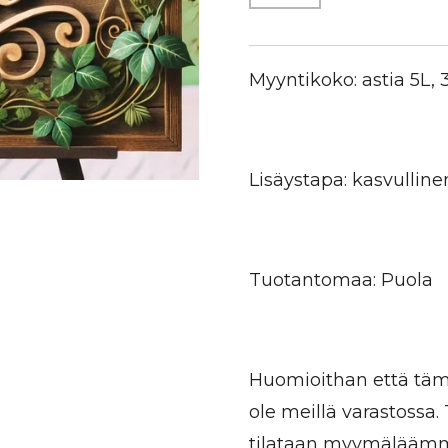
Myyntikoko: astia 5L,
Lisäystapa: kasvulline
Tuotantomaa: Puola
Huomioithan että tämä
ole meillä varastossa
tilataan myymäläämme