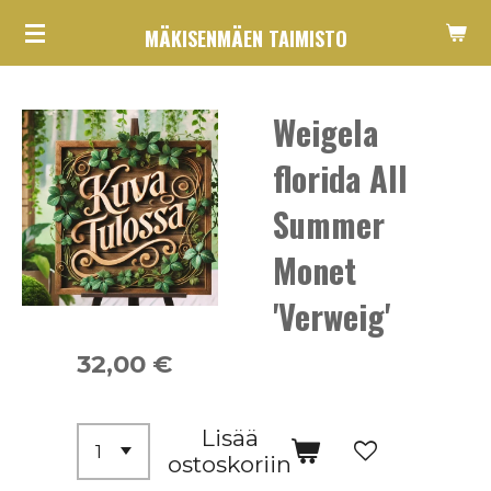
Siirry
MÄKISENMÄEN TAIMISTO
pääsisältöön
Weigela
florida All
Summer
Monet
'Verweig'
32,00 €
Lisää
ostoskoriin