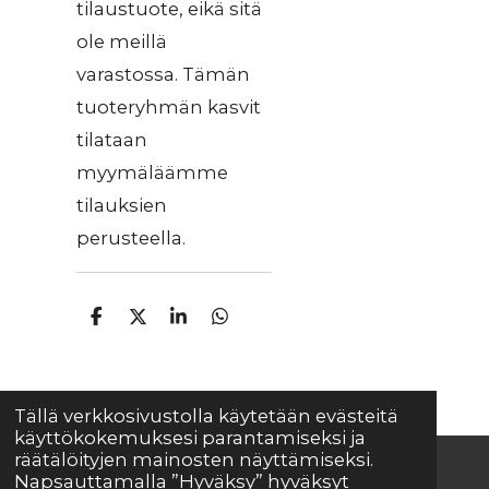
tilaustuote, eikä sitä
ole meillä
varastossa. Tämän
tuoteryhmän kasvit
tilataan
myymäläämme
tilauksien
perusteella.
J
J
J
J
a
a
a
a
a
a
a
a
Tällä verkkosivustolla käytetään evästeitä
käyttökokemuksesi parantamiseksi ja
räätälöityjen mainosten näyttämiseksi.
Napsauttamalla ”Hyväksy” hyväksyt