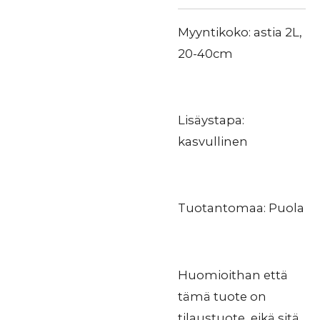
Myyntikoko: astia 2L,
20-40cm
Lisäystapa:
kasvullinen
Tuotantomaa: Puola
Huomioithan että
tämä tuote on
tilaustuote, eikä sitä