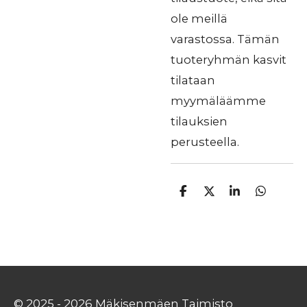
ole meillä
varastossa. Tämän
tuoteryhmän kasvit
tilataan
myymäläämme
tilauksien
perusteella.
J
J
J
J
a
a
a
a
a
a
a
a
© 2025 - 2026 Mäkisenmäen Taimisto