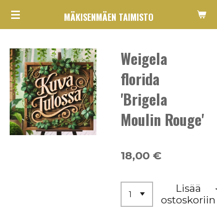
Siirry
MÄKISENMÄEN TAIMISTO
pääsisältöön
Weigela
florida
'Brigela
Moulin Rouge'
18,00 €
Lisää
ostoskoriin