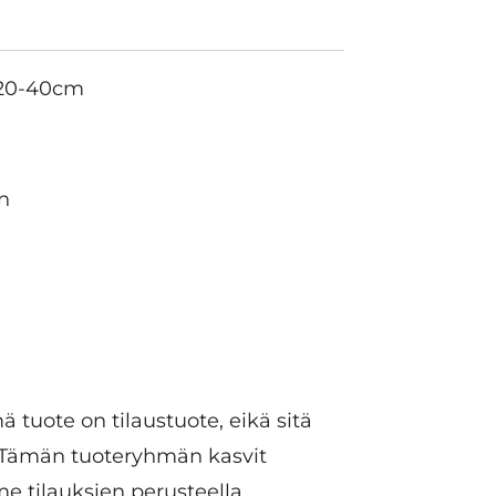
, 20-40cm
n
 tuote on tilaustuote, eikä sitä
. Tämän tuoteryhmän kasvit
 tilauksien perusteella.