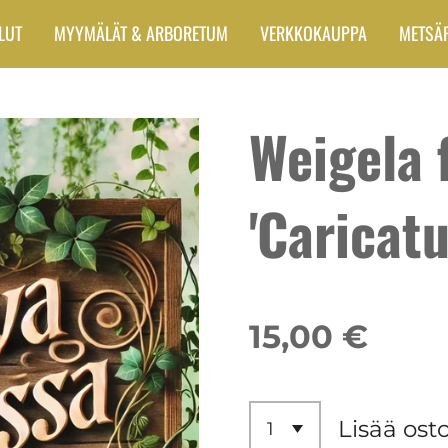
LUT
MYYMÄLÄT & ARBORETUM
VERKKOKAUPPA
METSÄ
Weigela 
'Caricatu
15,00 €
Lisää ost