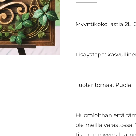
Myyntikoko: astia 2L
Lisäystapa: kasvulline
Tuotantomaa: Puola
Huomioithan että tämä
ole meillä varastossa
tilataan myymäläämme