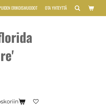
PUIDEN ERIKOISMUODOT
OTA YHTEYTTÄ
florida
re'
oskoriin