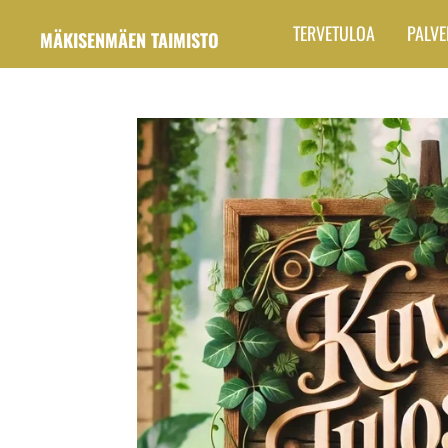
Siirry
TERVETULOA
PALVE
MÄKISENMÄEN TAIMISTO
pääsisältöön