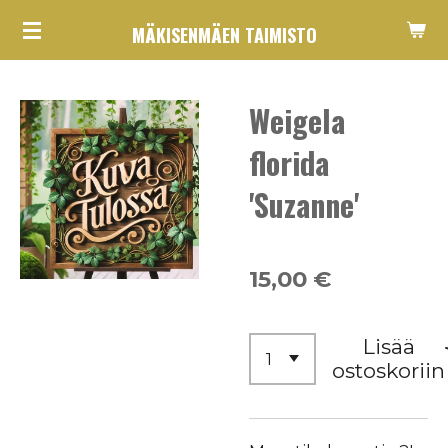
Siirry
MÄKISENMÄEN TAIMISTO
pääsisältöön
Weigela
florida
'Suzanne'
15,00 €
Lisää
ostoskoriin