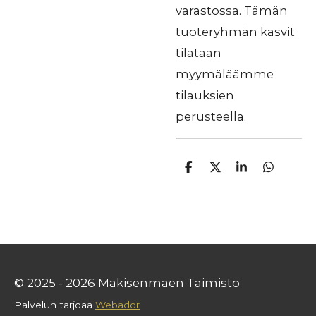
varastossa. Tämän
tuoteryhmän kasvit
tilataan
myymäläämme
tilauksien
perusteella.
J
J
J
J
a
a
a
a
a
a
a
a
© 2025 - 2026 Mäkisenmäen Taimisto
Palvelun tarjoaa
Webador