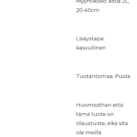
Myyntikoko: astia 2L,
20-40cm
Lisäystapa:
kasvullinen
Tuotantomaa: Puola
Huomioithan että
tämä tuote on
tilaustuote, eikä sitä
ole meillä