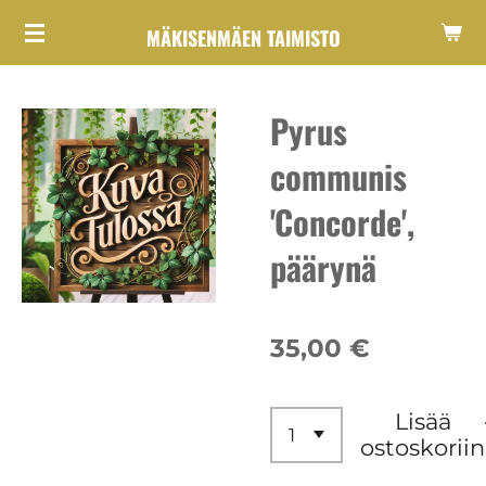
Siirry
MÄKISENMÄEN TAIMISTO
pääsisältöön
Pyrus
communis
'Concorde',
päärynä
35,00 €
Lisää
ostoskoriin