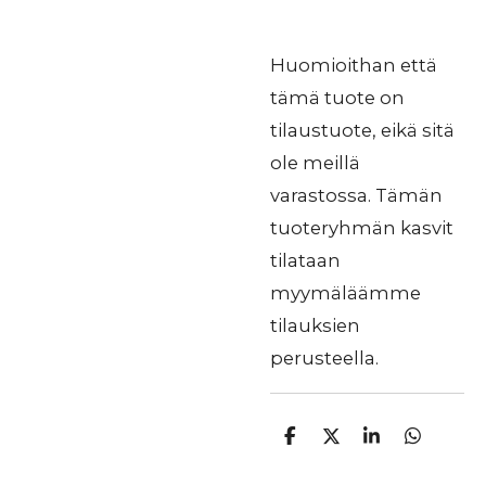
Huomioithan että
tämä tuote on
tilaustuote, eikä sitä
ole meillä
varastossa. Tämän
tuoteryhmän kasvit
tilataan
myymäläämme
tilauksien
perusteella.
J
J
J
J
a
a
a
a
a
a
a
a