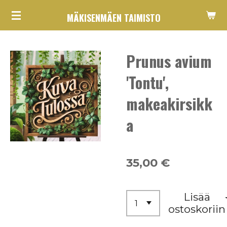
Siirry
MÄKISENMÄEN TAIMISTO
pääsisältöön
Prunus avium
'Tontu',
makeakirsikk
a
35,00 €
Lisää
ostoskoriin