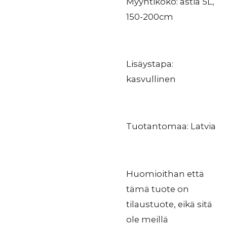
Myyntikoko: astia 5L,
150-200cm
Lisäystapa:
kasvullinen
Tuotantomaa: Latvia
Huomioithan että
tämä tuote on
tilaustuote, eikä sitä
ole meillä