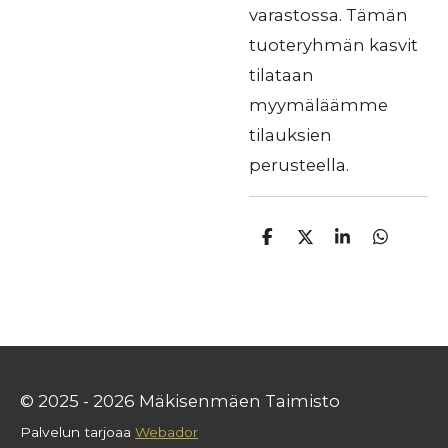
varastossa. Tämän
tuoteryhmän kasvit
tilataan
myymäläämme
tilauksien
perusteella.
J
J
J
J
a
a
a
a
a
a
a
a
© 2025 - 2026 Mäkisenmäen Taimisto
Palvelun tarjoaa
Webador