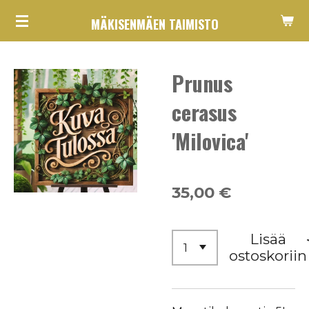
Siirry
MÄKISENMÄEN TAIMISTO
pääsisältöön
Prunus
cerasus
'Milovica'
35,00 €
Lisää
ostoskoriin