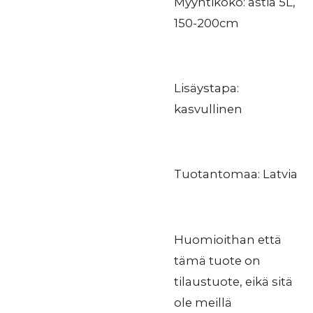
Myyntikoko: astia 5L,
150-200cm
Lisäystapa:
kasvullinen
Tuotantomaa: Latvia
Huomioithan että
tämä tuote on
tilaustuote, eikä sitä
ole meillä