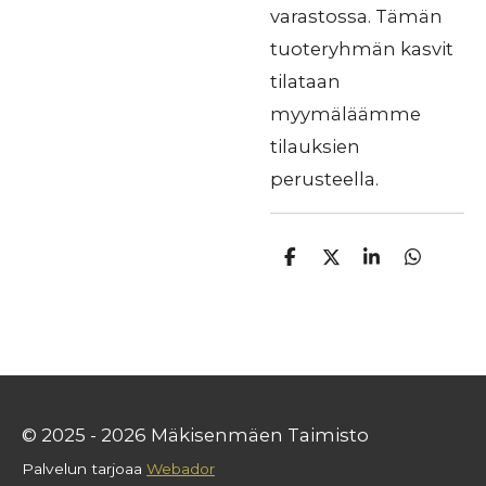
varastossa. Tämän
tuoteryhmän kasvit
tilataan
myymäläämme
tilauksien
perusteella.
J
J
J
J
a
a
a
a
a
a
a
a
© 2025 - 2026 Mäkisenmäen Taimisto
Palvelun tarjoaa
Webador