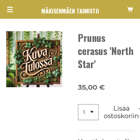
Siirry
MÄKISENMÄEN TAIMISTO
pääsisältöön
Prunus
cerasus 'North
Star'
35,00 €
Lisää
ostoskoriin