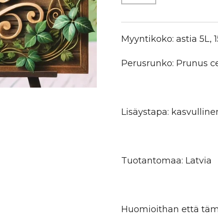
Myyntikoko: astia 5L,
Perusrunko: Prunus ce
Lisäystapa: kasvulline
Tuotantomaa: Latvia
Huomioithan että tämä