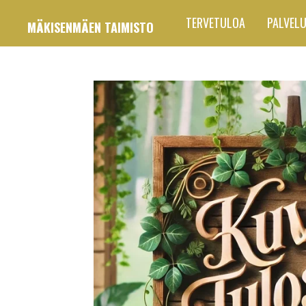
Siirry
TERVETULOA
PALVEL
MÄKISENMÄEN TAIMISTO
pääsisältöön