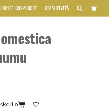
UIDEN ERIKOISMUODOT
OTA YHTEYTTÄ
domestica
luumu
skoriin