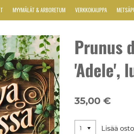
UT
MYYMÄLÄT & ARBORETUM
VERKKOKAUPPA
METSÄP
Prunus 
'Adele', 
35,00 €
Lisää osto