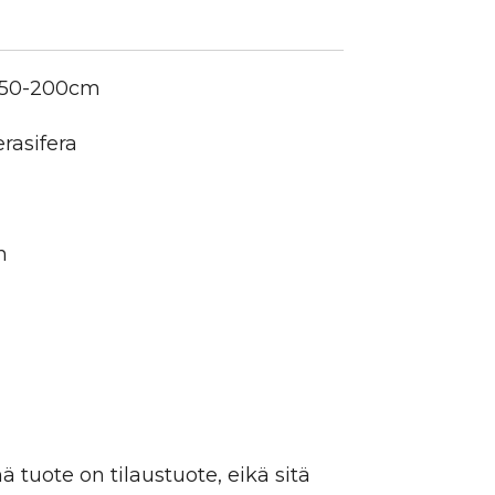
 150-200cm
rasifera
n
 tuote on tilaustuote, eikä sitä