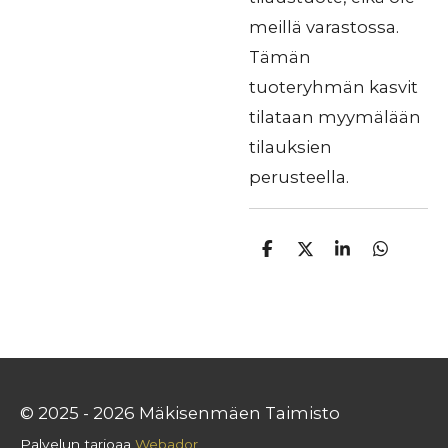
meillä varastossa.
Tämän
tuoteryhmän kasvit
tilataan myymälään
tilauksien
perusteella.
J
J
J
J
a
a
a
a
a
a
a
a
© 2025 - 2026 Mäkisenmäen Taimisto
Palvelun tarjoaa
Webador