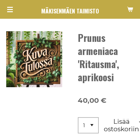
Siirry
MÄKISENMÄEN TAIMISTO
pääsisältöön
Prunus
armeniaca
'Ritausma',
aprikoosi
40,00 €
Lisää
ostoskoriin