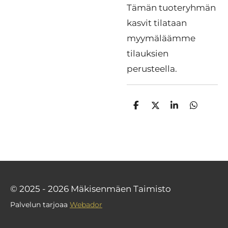
Tämän tuoteryhmän
kasvit tilataan
myymäläämme
tilauksien
perusteella.
J
J
J
J
a
a
a
a
a
a
a
a
© 2025 - 2026 Mäkisenmäen Taimisto
Palvelun tarjoaa
Webador