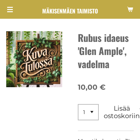
Siirry
MÄKISENMÄEN TAIMISTO
pääsisältöön
Rubus idaeus
'Glen Ample',
vadelma
10,00 €
Lisää
ostoskoriin