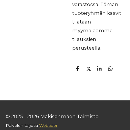
varastossa. Tämän
tuoteryhmän kasvit
tilataan
myymäläämme
tilauksien
perusteella.
J
J
J
J
a
a
a
a
a
a
a
a
© 2025 - 2026 Mäkisenmäen Taimisto
Palvelun tarjoaa
Webador