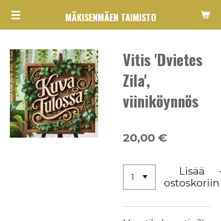
Siirry
MÄKISENMÄEN TAIMISTO
pääsisältöön
Vitis 'Dvietes
Zila',
viiniköynnös
20,00 €
Lisää
ostoskoriin