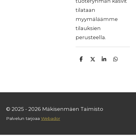
tuoteryhmän kasvit
tilataan
myymäläämme
tilauksien
perusteella.
J
J
J
J
a
a
a
a
a
a
a
a
© 2025 - 2026 Mäkisenmäen Taimisto
Palvelun tarjoaa
Webador