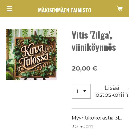
Siirry
MÄKISENMÄEN TAIMISTO
pääsisältöön
Vitis 'Zilga',
viiniköynnös
20,00 €
Lisää
ostoskoriin
Myyntikoko: astia 3L,
30-50cm