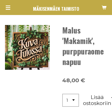
Siirry
MÄKISENMÄEN TAIMISTO
pääsisältöön
Malus
'Makamik',
purppuraome
napuu
48,00 €
Lisää
ostoskoriin