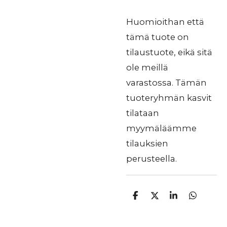
Huomioithan että
tämä tuote on
tilaustuote, eikä sitä
ole meillä
varastossa. Tämän
tuoteryhmän kasvit
tilataan
myymäläämme
tilauksien
perusteella.
J
J
J
J
a
a
a
a
a
a
a
a