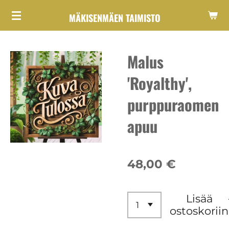
Siirry
MÄKISENMÄEN TAIMISTO
pääsisältöön
Malus
'Royalthy',
purppuraomen
apuu
48,00 €
Lisää
ostoskoriin