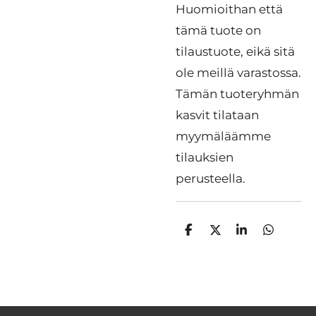
Huomioithan että
tämä tuote on
tilaustuote, eikä sitä
ole meillä varastossa.
Tämän tuoteryhmän
kasvit tilataan
myymäläämme
tilauksien
perusteella.
J
J
J
J
a
a
a
a
a
a
a
a