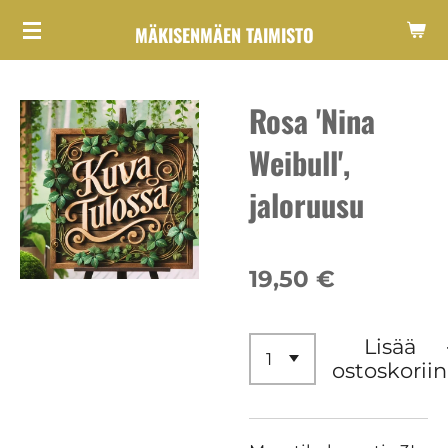
Siirry
MÄKISENMÄEN TAIMISTO
pääsisältöön
Rosa 'Nina
Weibull',
jaloruusu
19,50 €
Lisää
ostoskoriin