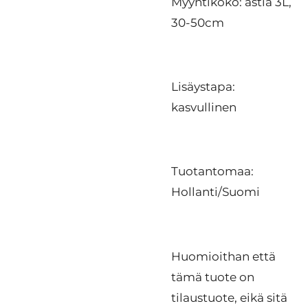
Myyntikoko: astia 3L,
30-50cm
Lisäystapa:
kasvullinen
Tuotantomaa:
Hollanti/Suomi
Huomioithan että
tämä tuote on
tilaustuote, eikä sitä