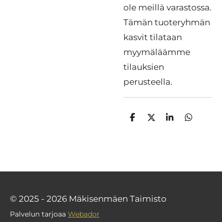
ole meillä varastossa.
Tämän tuoteryhmän
kasvit tilataan
myymäläämme
tilauksien
perusteella.
J
J
J
J
a
a
a
a
a
a
a
a
© 2025 - 2026 Mäkisenmäen Taimisto
Palvelun tarjoaa
Webador