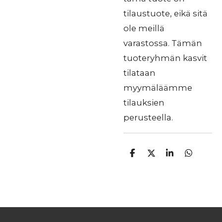
tilaustuote, eikä sitä
ole meillä
varastossa. Tämän
tuoteryhmän kasvit
tilataan
myymäläämme
tilauksien
perusteella.
J
J
J
J
a
a
a
a
a
a
a
a