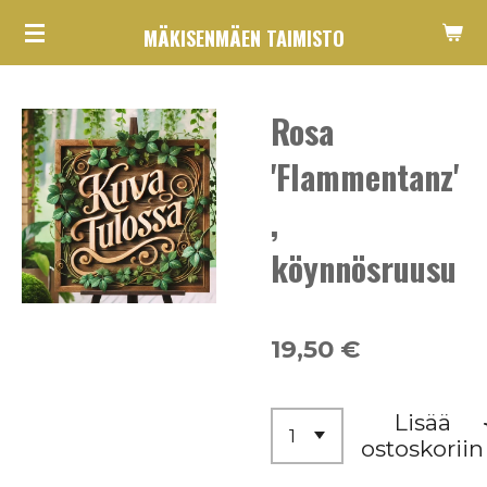
Siirry
MÄKISENMÄEN TAIMISTO
pääsisältöön
Rosa
'Flammentanz'
,
köynnösruusu
19,50 €
Lisää
ostoskoriin