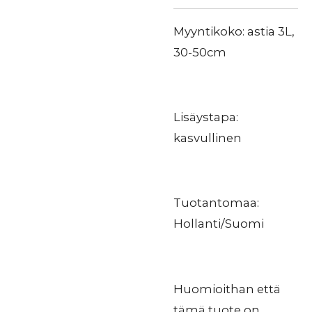
Myyntikoko: astia 3L,
30-50cm
Lisäystapa:
kasvullinen
Tuotantomaa:
Hollanti/Suomi
Huomioithan että
tämä tuote on