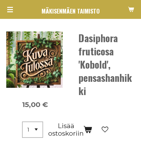
Siirry
MÄKISENMÄEN TAIMISTO
pääsisältöön
Dasiphora
fruticosa
'Kobold',
pensashanhik
ki
15,00 €
Lisää
ostoskoriin