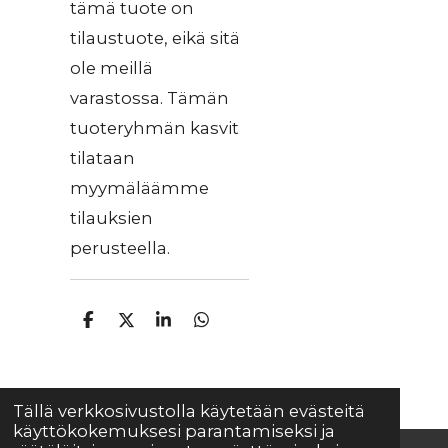
tämä tuote on
tilaustuote, eikä sitä
ole meillä
varastossa. Tämän
tuoteryhmän kasvit
tilataan
myymäläämme
tilauksien
perusteella.
J
J
J
J
a
a
a
a
a
a
a
a
Tällä verkkosivustolla käytetään evästeitä
käyttökokemuksesi parantamiseksi ja