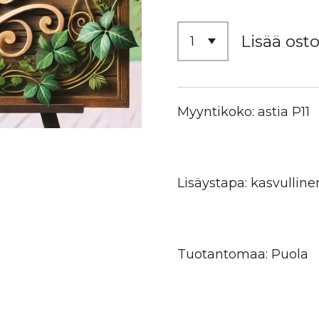
Lisää osto
Myyntikoko: astia P11
Lisäystapa: kasvulline
Tuotantomaa: Puola