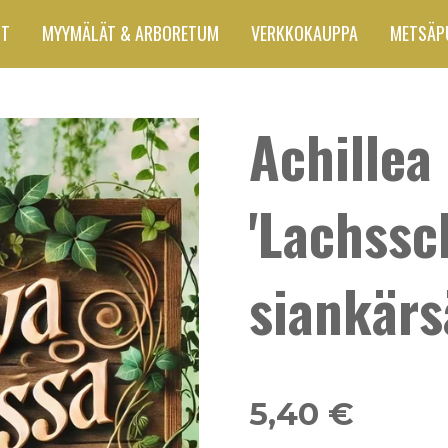
UT
MYYMÄLÄT & ARBORETUM
VERKKOKAUPPA
METSÄP
Achillea
'Lachssc
siankär
5,40 €