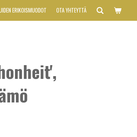
UIDEN ERIKOISMUODOT
OTA YHTEYTTÄ
honheit',
sämö