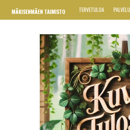
Siirry
TERVETULOA
PALVEL
MÄKISENMÄEN TAIMISTO
pääsisältöön