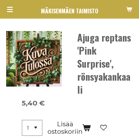
Siirry
MÄKISENMÄEN TAIMISTO
pääsisältöön
Ajuga reptans
'Pink
Surprise',
rönsyakankaa
li
5,40 €
Lisää
ostoskoriin