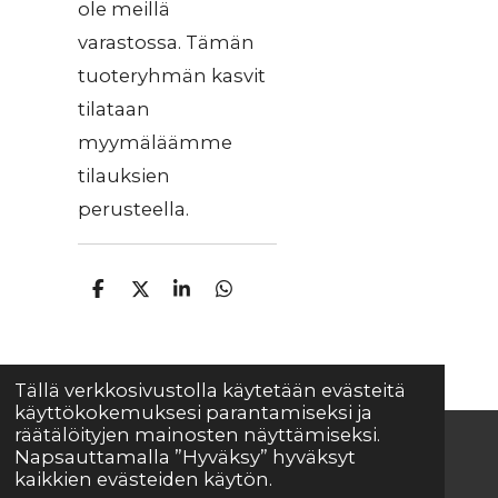
ole meillä
varastossa. Tämän
tuoteryhmän kasvit
tilataan
myymäläämme
tilauksien
perusteella.
J
J
J
J
a
a
a
a
a
a
a
a
Tällä verkkosivustolla käytetään evästeitä
käyttökokemuksesi parantamiseksi ja
räätälöityjen mainosten näyttämiseksi.
Napsauttamalla ”Hyväksy” hyväksyt
© 2025 - 2026 Mäkisenmäen Taimisto
kaikkien evästeiden käytön.