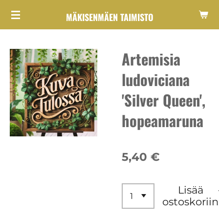
Siirry
MÄKISENMÄEN TAIMISTO
pääsisältöön
Artemisia
ludoviciana
'Silver Queen',
hopeamaruna
5,40 €
Lisää
ostoskoriin