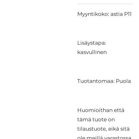
Myyntikoko: astia P11
Lisäystapa:
kasvullinen
Tuotantomaa: Puola
Huomioithan että
tämä tuote on
tilaustuote, eikä sitä
ole meillä varastossa.