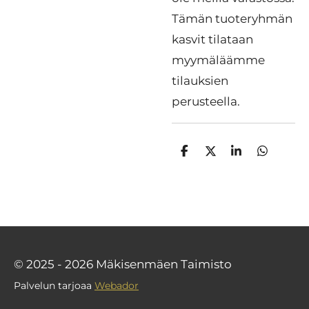
Tämän tuoteryhmän
kasvit tilataan
myymäläämme
tilauksien
perusteella.
J
J
J
J
a
a
a
a
a
a
a
a
© 2025 - 2026 Mäkisenmäen Taimisto
Palvelun tarjoaa
Webador