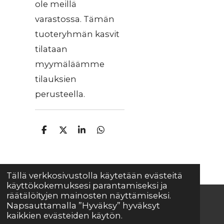
ole meillä
varastossa. Tämän
tuoteryhmän kasvit
tilataan
myymäläämme
tilauksien
perusteella.
J
J
J
J
a
a
a
a
a
a
a
a
Tällä verkkosivustolla käytetään evästeitä
käyttökokemuksesi parantamiseksi ja
räätälöityjen mainosten näyttämiseksi.
Napsauttamalla ”Hyväksy” hyväksyt
© 2025 - 2026 Mäkisenmäen Taimisto
kaikkien evästeiden käytön.