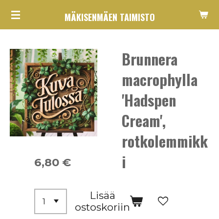
Siirry
MÄKISENMÄEN TAIMISTO
pääsisältöön
Brunnera
macrophylla
'Hadspen
Cream',
rotkolemmikk
i
6,80 €
Lisää
ostoskoriin