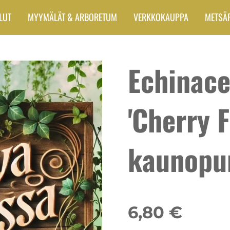
LUT
MYYMÄLÄT & ARBORETUM
VERKKOKAUPPA
METSÄ
Echinace
'Cherry Fl
kaunopu
6,80 €