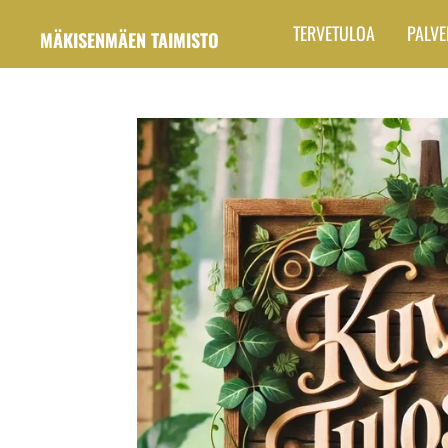
Siirry
TERVETULOA
PALVE
MÄKISENMÄEN TAIMISTO
pääsisältöön