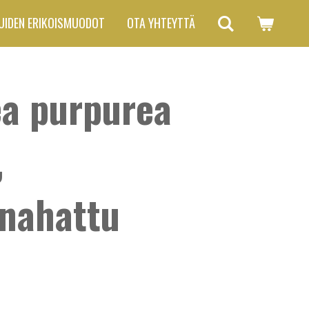
UIDEN ERIKOISMUODOT
OTA YHTEYTTÄ
ea purpurea
,
nahattu