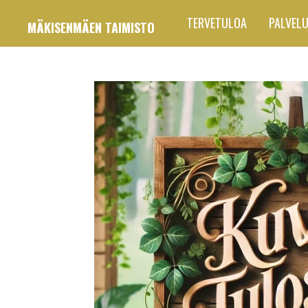
Siirry
TERVETULOA
PALVEL
MÄKISENMÄEN TAIMISTO
pääsisältöön