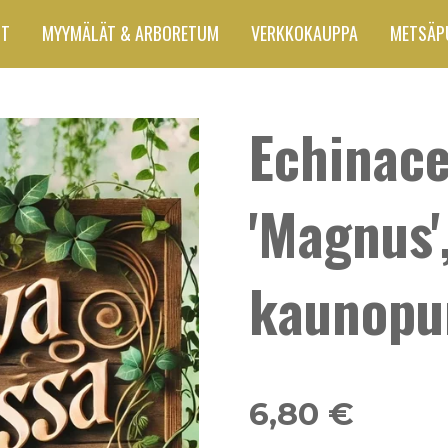
UT
MYYMÄLÄT & ARBORETUM
VERKKOKAUPPA
METSÄP
Echinac
'Magnus'
kaunopu
6,80 €