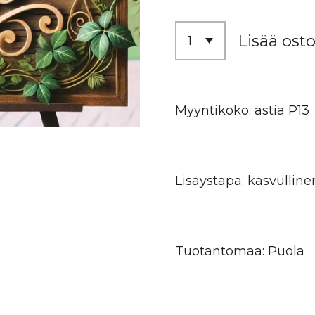
Lisää osto
Myyntikoko: astia P13
Lisäystapa: kasvulline
Tuotantomaa: Puola