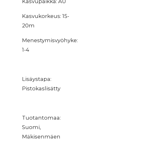
Kasvupaikka: AU
Kasvukorkeus: 15-
20m
Menestymisvyöhyke:
1-4
Lisäystapa:
Pistokaslisätty
Tuotantomaa:
Suomi,
Mäkisenmäen