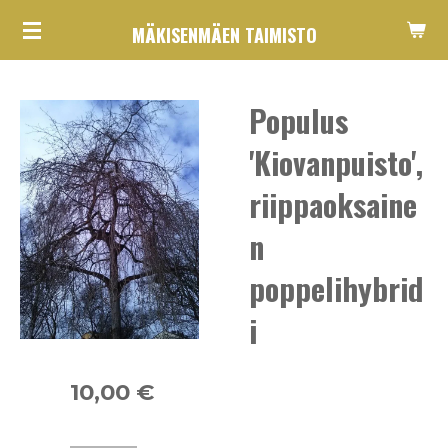
Siirry
MÄKISENMÄEN TAIMISTO
pääsisältöön
Populus
'Kiovanpuisto',
riippaoksaine
n
poppelihybrid
i
10,00 €