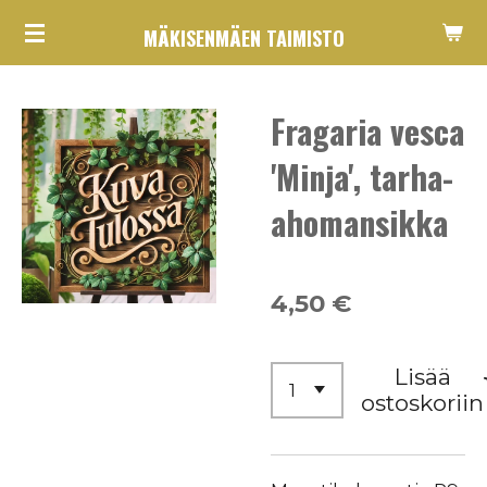
Siirry
MÄKISENMÄEN TAIMISTO
pääsisältöön
Fragaria vesca
'Minja', tarha-
ahomansikka
4,50 €
Lisää
ostoskoriin