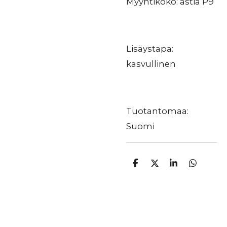
Myyntikoko: astia P9
Lisäystapa:
kasvullinen
Tuotantomaa:
Suomi
J
J
J
J
a
a
a
a
a
a
a
a